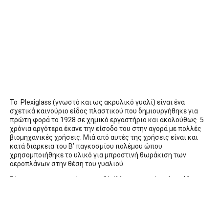
To Plexiglass (γνωστό και ως ακρυλικό γυαλί) είναι ένα
σχετικά καινούριο είδος πλαστικού που δημιουργήθηκε για
πρώτη φορά το 1928 σε χημικό εργαστήριο και ακολούθως 5
χρόνια αργότερα έκανε την είσοδο του στην αγορά με πολλές
βιομηχανικές χρήσεις. Μιά από αυτές της χρήσεις είναι και
κατά διάρκεια του Β’ παγκοσμίου πολέμου ώπου
χρησομποιήθηκε το υλικό για μπροστινή θωράκιση των
αεροπλάνων στην θέση του γυαλιού.
Σήμερα χρησιμοποιείται μεταξύ άλλων σε σπίτια (παράθυρα,
μικροέπιπλα, διακοσμητικά,
έπιπλα
κήπου) καθώς και σε
βιομηχανίκα ή εμπορικά κτίρια. (βιτρίνες, θήκες,
σταντ
,ράφια,
ανοίγματα,
προστατευτικά
, θόλους,) και γενικά οπουδήποτε
στην θέση του κοινού γυαλιού.