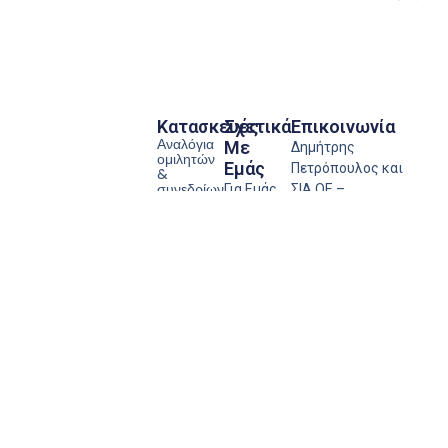
Κατασκευές
Σχετικά
Επικοινωνία
Αναλόγια
Με
Δημήτρης
ομιλητών
Εμάς
Πετρόπουλος και
&
συνεδρίων
Για Εμάς
ΣΙΑ ΟΕ –
Κάλπες
Κατασκευές
Οι
plexiglass,
Plexiglas
Πελάτες
κληρωτίδες
κουτιά
μας
Θερμοπυλών 12, Αγ.
παραπόνων
Δημήτριος
Το υλικό
Κουτιά &
κουτάκια
Plexiglass
Τηλ./Fax: 210 – 97
Εγκλωβισμός
Όροι
15 424
Εμβλήματα
Χρήσης
Stands
E-mail:
Προστασία
αντικειμένων
info@plexiglas-
(βιτρίνες)
Απορρήτου
petropoulos.gr
Σταντ
εντύπων και