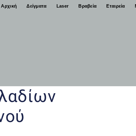
Αρχική
Δείγματα
Laser
Βραβεία
Εταιρεία
λαδίων
νού