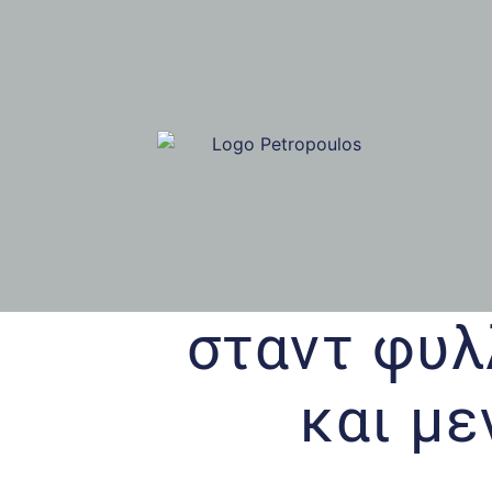
σταντ φυλ
και με