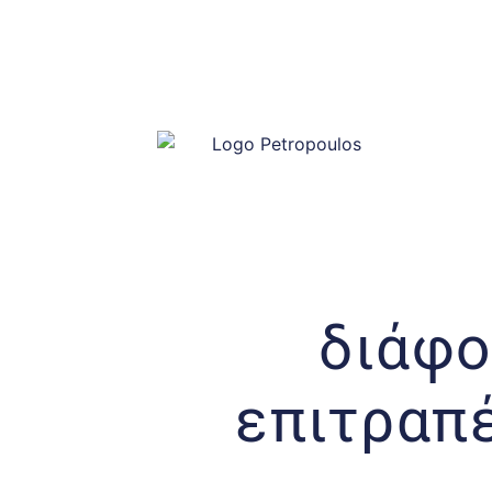
διάφ
επιτραπέ