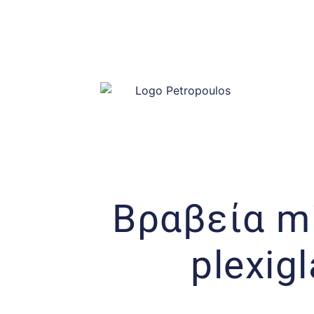
Βραβεία mi
plexig