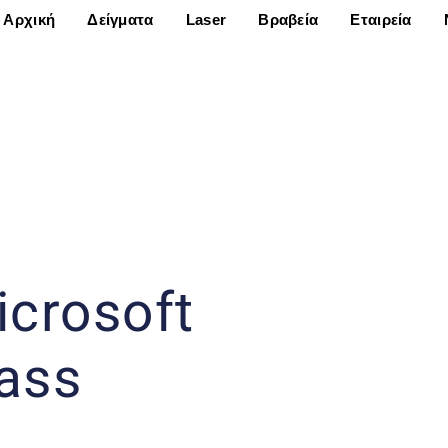
Αρχική
Δείγματα
Laser
Βραβεία
Εταιρεία
crosoft
lass